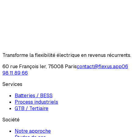
s'inscrivent ?
Un audit gratuit qualifie votre cas : type d'actif, contraintes,
marchés accessibles, fourchette de revenus.
Demander un audit
Transforme la flexibilité électrique en revenus récurrents.
60 rue François Ier, 75008 Paris
contact@flexus.app
06
98 11 89 66
Services
Batteries / BESS
Process industriels
GTB / Tertiaire
Société
Notre approche